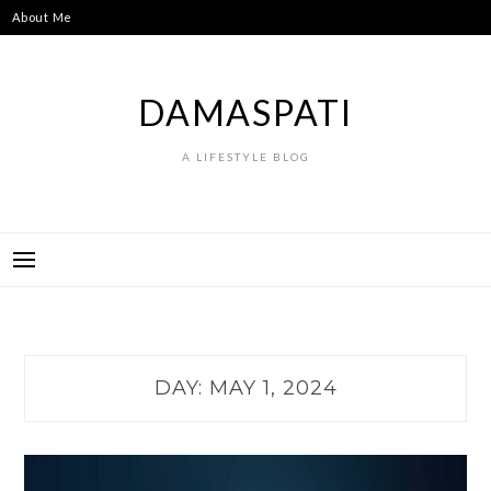
Skip
About Me
to
content
DAMASPATI
A LIFESTYLE BLOG
DAY:
MAY 1, 2024